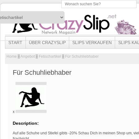
START
ÜBER CRAZYSLIP
SLIPS VERKAUFEN
SLIPS KA
Home
»
Angebot
»
Fetischartikel
»
Für Schuhliebhaber
Für Schuhliebhaber
x
Description:
Auf alle Schuhe und Stiefel gibts -20% Schau Dich in meinen Shop um, viell
Nachricht.